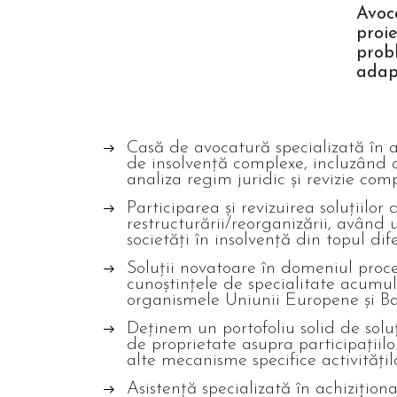
Avoca
proie
probl
adapt
Casă de avocatură specializată în a
de insolvență complexe, incluzând c
analiza regim juridic și revizie com
Participarea și revizuirea soluțiilor
restructurării/reorganizării, având 
societăți în insolvență din topul dif
Soluții novatoare în domeniul proced
cunoștințele de specialitate acumula
organismele Uniunii Europene și B
Deținem un portofoliu solid de soluți
de proprietate asupra participațiilo
alte mecanisme specifice activitățil
Asistență specializată în achizițion