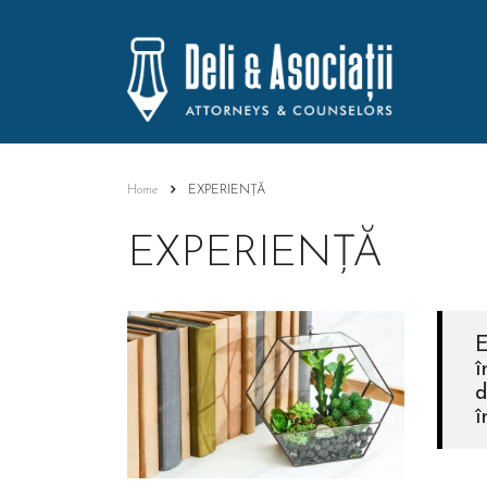
Home
EXPERIENȚĂ
EXPERIENȚĂ
E
î
d
î