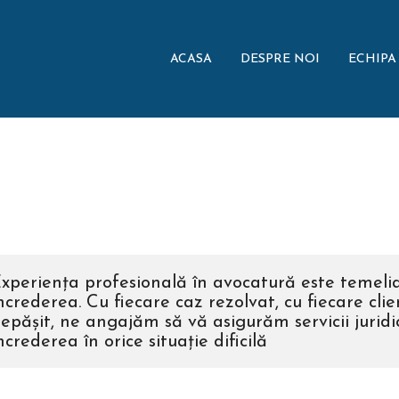
ACASA
DESPRE NOI
ECHIPA
xperiența profesională în avocatură este temelia
ncrederea. Cu fiecare caz rezolvat, cu fiecare clie
epășit, ne angajăm să vă asigurăm servicii juridi
ncrederea în orice situație dificilă