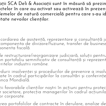
ții SCA Deli & Asociații sunt în măsură să prezin
ctelor în care au activat sau activează în prezen
emelor de natură comercială pentru care s-au iden
ate nevoilor clienților:
cordarea de asistență, reprezentare și consultanță ju
omponenta de divizare/fuziune, transfer de business, 
ponenta fiscală.
 de restructurare/reorganizare judiciară, soluții pentr
un portofoliu semnificativ de consultanță și reprezen
eritelor industrii române.
urii insolvenței și procedurilor de prevenire a insol
te în cadrul participărilor la consultări și conferin
anca Mondială.
i favorabile clienților noștri în acțiuni pentru protec
r societare, protecția managerilor în cadrul acțiunilo
or corporate.
area portofoliilor de contracte în derulare, analize de