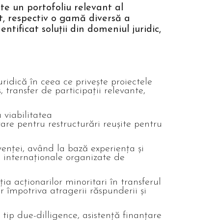
te un portofoliu relevant al
t, respectiv o gamă diversă a
tificat soluții din domeniul juridic,
ridică în ceea ce privește proiectele
transfer de participații relevante,
u viabilitatea
tare pentru restructurări reușite pentru
venței, având la bază experiența și
țe internaționale organizate de
ția acționarilor minoritari în transferul
r împotriva atragerii răspunderii și
 tip due-dilligence, asistență finanțare